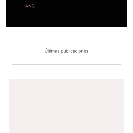
ANS.
Últimas publicaciones
La RedLacTrans en la 55 Asamblea
General de la OEA
18 de julio de 2025
/