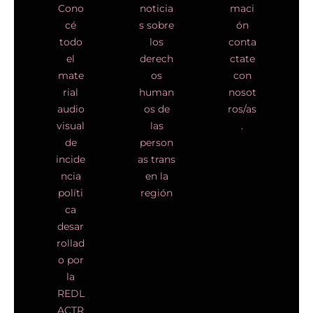
Cono
noticia
maci
cé
s sobre
ón
todo
los
conta
el
derech
ctate
mate
os
con
rial
human
nosot
audio
os de
ros/as
visual
las
.
de
person
incide
as trans
ncia
en la
políti
región
ca
desar
rollad
o por
la
REDL
ACTR