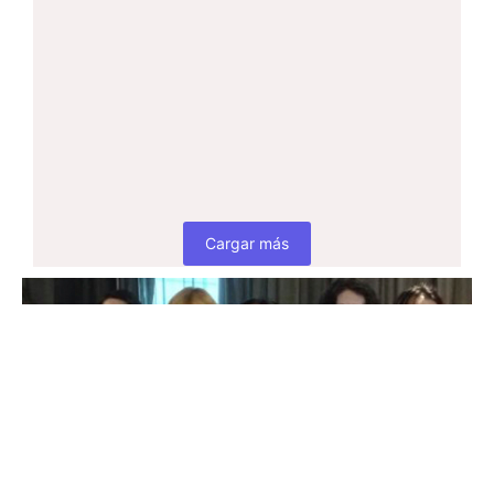
15 de abril de 2024
/
La Coalición de organizaciones de personas
Lesbianas, Gays, Bisexuales, Trans, Transexuales,
Travestis, Intersex (LGBTTTI) y de Trabajadoras
Sexuales de América...
Leer Más
Cargar más
Colaborá Con RedLACTRANS
Tu donación nos permite llevar adelante campañas
y acciones para visibilizar la situación de las
personas Trans en Latinoamérica y el Caribe